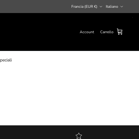
Paese/Regione
Lingua
Francia (EUR €)
Italiano
Account
Carrello
peciali