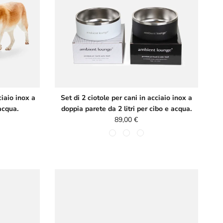
ciaio inox a
Set di 2 ciotole per cani in acciaio inox a
acqua.
doppia parete da 2 litri per cibo e acqua.
e
Prezzo normale
89,00 €