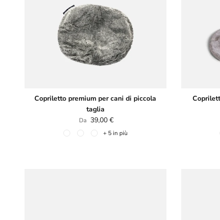
Copriletto premium per cani di piccola
Coprilett
taglia
Prezzo normale
39,00 €
Da
+ 5 in più