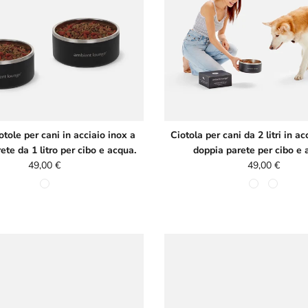
iotole per cani in acciaio inox a
Ciotola per cani da 2 litri in ac
ete da 1 litro per cibo e acqua.
doppia parete per cibo e 
Prezzo normale
Prezzo normal
49,00 €
49,00 €