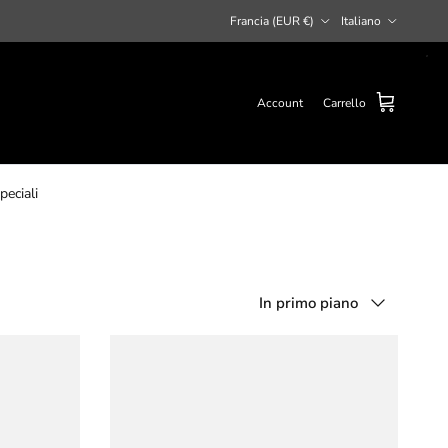
Paese/Regione
Lingua
Francia (EUR €)
Italiano
Account
Carrello
peciali
Ordina per
In primo piano