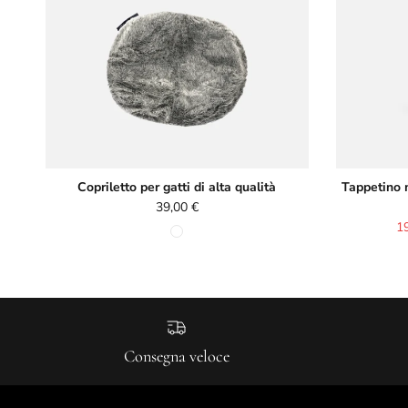
Copriletto per gatti di alta qualità
Tappetino 
Prezzo normale
39,00 €
Pr
1
Consegna veloce