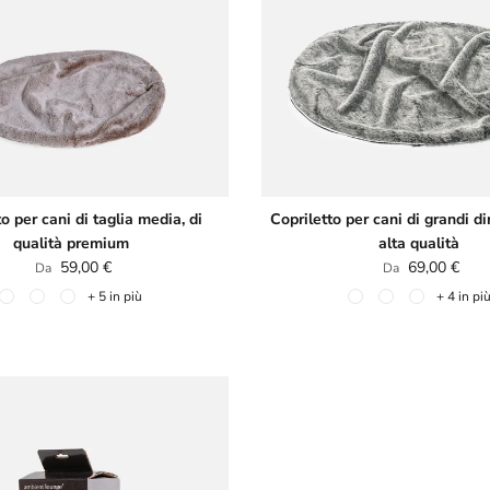
o per cani di taglia media, di
Copriletto per cani di grandi d
qualità premium
alta qualità
Prezzo normale
Prezzo normale
59,00 €
69,00 €
Da
Da
+ 5 in più
+ 4 in pi