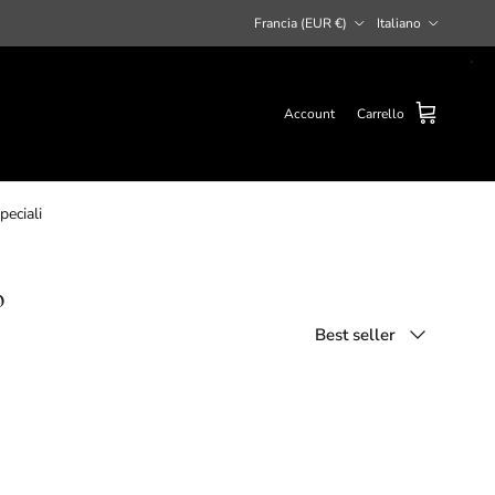
Paese/Regione
Lingua
Francia (EUR €)
Italiano
Account
Carrello
peciali
o
Ordina per
Best seller