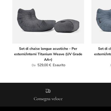
Set di chaise longue acustiche - Per
Set di c
esterni/interni Titanium Weave (UV Grade
esterni/in
AA+)
Prezzo normale
529,00 €
Esaurito
Da
Consegna veloce