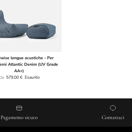
haise longue acustiche - Per
terni Atlantic Denim (UV Grade
AA+)
Prezzo normale
579,00 €
Esaurito
Da
Pagamento sicuro
Contattaci