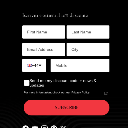
Iscriviti e ottieni il 10% di sconto
+44
Send me my discount code + news &
updates
For more information, check out our Privacy Policy
SUBSCRIBE