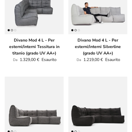
Divano Mod 4 L - Per
Divano Mod 4 L - Per
esterni/interni Tessitura in
esterni/interni Silverline
titanio (grado UV AA+)
(grado UV AA+)
Prezzo normale
Prezzo normale
1.329,00 €
Esaurito
1.219,00 €
Esaurito
Da
Da