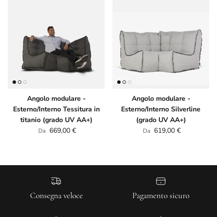
Angolo modulare -
Angolo modulare -
Esterno/Interno Tessitura in
Esterno/Interno Silverline
titanio (grado UV AA+)
(grado UV AA+)
Prezzo normale
Prezzo normale
669,00 €
619,00 €
Da
Da
Consegna veloce
Pagamento sicuro