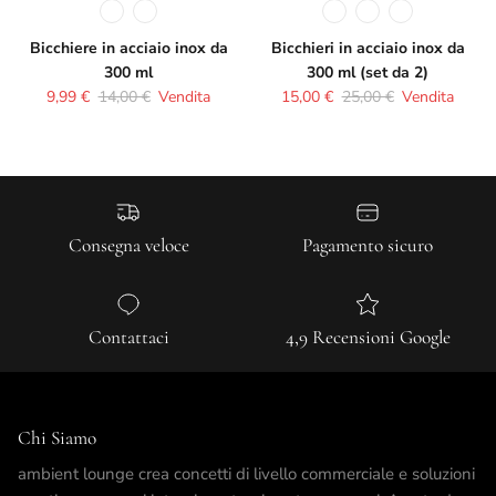
Bicchiere in acciaio inox da
Bicchieri in acciaio inox da
300 ml
300 ml (set da 2)
Prezzo di vendita
Prezzo normale
Prezzo di vendita
Prezzo normale
9,99 €
14,00 €
Vendita
15,00 €
25,00 €
Vendita
Consegna veloce
Pagamento sicuro
Contattaci
4,9 Recensioni Google
Chi Siamo
ambient lounge crea concetti di livello commerciale e soluzioni