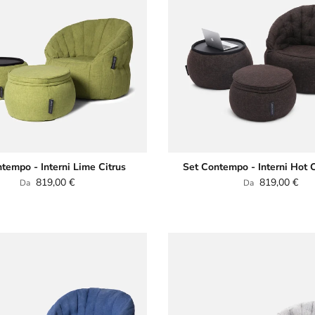
tempo - Interni Lime Citrus
Set Contempo - Interni Hot 
Prezzo normale
Prezzo normale
819,00 €
819,00 €
Da
Da