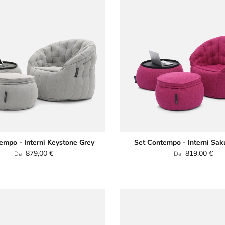
empo - Interni Keystone Grey
Set Contempo - Interni Sak
Prezzo normale
Prezzo normale
879,00 €
819,00 €
Da
Da