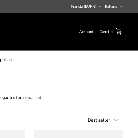
Paese/Regione
Lingua
Francia (EUR €)
Italiano
Account
Carrello
peciali
leganti e funzionali set
Ordina per
Best seller