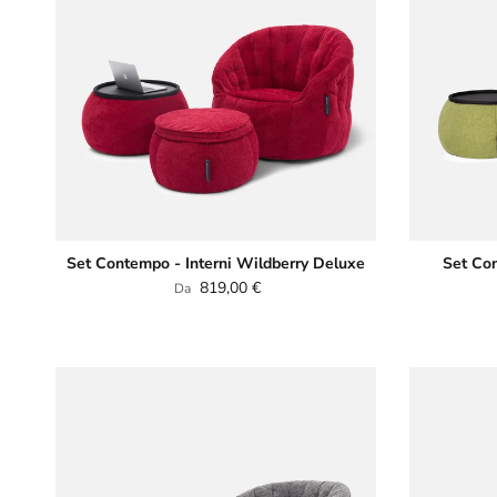
Set Contempo - Interni Wildberry Deluxe
Set Con
Prezzo normale
819,00 €
Da