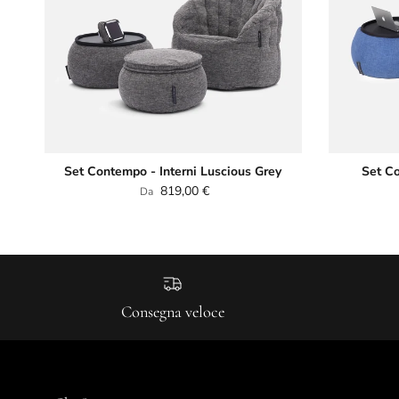
Set Contempo - Interni Luscious Grey
Set Co
Prezzo normale
819,00 €
Da
Consegna veloce