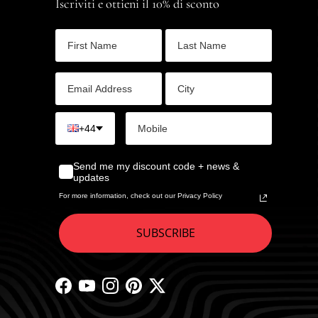
Iscriviti e ottieni il 10% di sconto
+44
Send me my discount code + news &
updates
For more information, check out our Privacy Policy
SUBSCRIBE
Facebook
YouTube
Instagram
Pinterest
Twitter