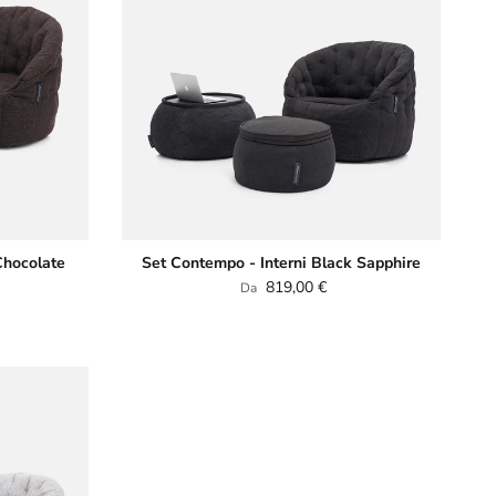
Chocolate
Set Contempo - Interni Black Sapphire
Prezzo normale
819,00 €
Da