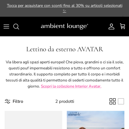
Passa ai contenuti
Tocca per acquistare con sconti fino al 30% su articoli selezionati
✨
Account
Carr
Lettino da esterno AVATAR
Via libera agli spazi aperti europei! Che piova, grandini o ci sia il sole,
questi pouf impermeabili resistono a tutto e offrono un comfort
straordinario. Il supporto completo per tutto il corpo e i morbidi
tessuti di alta qualità ti permettono di sederti comodamente tutto il
giorno.
Scopri la collezione Interior Avatar.
Filtro
2 prodotti