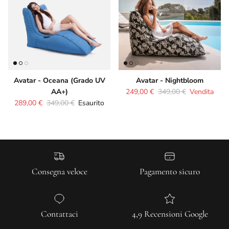
Avatar - Oceana (Grado UV
Avatar - Nightbloom
Prezzo di vendita
Prezzo normale
AA+)
249,00 €
349,00 €
Vendita
Prezzo di vendita
Prezzo normale
289,00 €
349,00 €
Esaurito
Consegna veloce
Pagamento sicuro
Contattaci
4,9 Recensioni Google