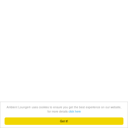
Ambient Lounge® uses cookies to ensure you get the best experience on our website,
for more details
click here
Got it!