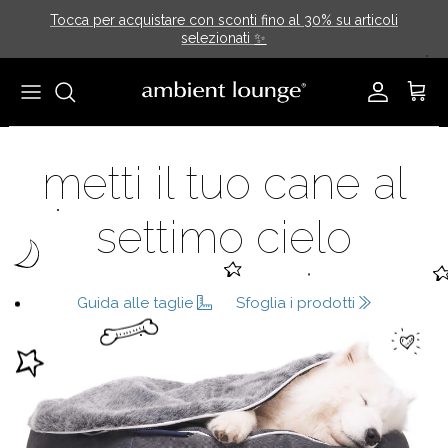
Passa ai contenuti
Tocca per acquistare con sconti fino al 30% su articoli
selezionati
✨
Account
Carrel
metti il tuo cane al
settimo cielo
Guida alle taglie
Sfoglia i prodotti