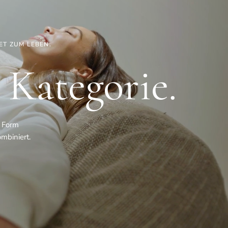
ET ZUM LEBEN.
 Kategorie.
e Form
mbiniert.