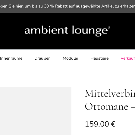
ppen Sie hier, um bis zu 30 % Rabatt auf ausgewählte Artikel zu erhalte
Innenräume
Draußen
Modular
Haustiere
Verkauf
Mittelverbi
Ottomane –
Normaler Preis
159,00 €