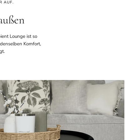
R AUF.
 außen
ent Lounge ist so
 denselben Komfort,
gt.