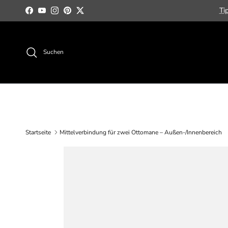
Direkt zum Inhalt
Ti
Facebook
YouTube
Instagram
Pinterest
Twitter
Suchen
Startseite
Mittelverbindung für zwei Ottomane – Außen-/Innenbereich