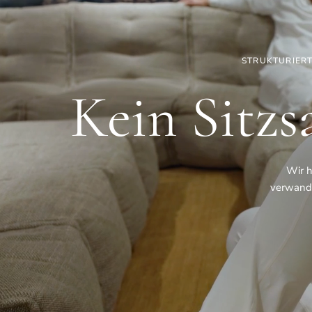
STRUKTURIERT
Kein Sitzs
Wir h
verwande