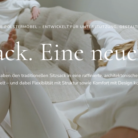
E POLSTERMÖBEL – ENTWICKELT FÜR UNTERSTÜTZUNG, GESTALT
ack. Eine neue
aben den traditionellen Sitzsack in eine raffinierte, architektonisch
lt – und dabei Flexibilität mit Struktur sowie Komfort mit Design ko