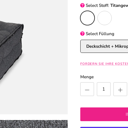
Select
Stoff:
Titange
Titangewebe (UV-Schutz
Silverline (UV-Q
Select
Füllung
Deckschicht + Mikro
FORDERN SIE IHRE KOST
Menge