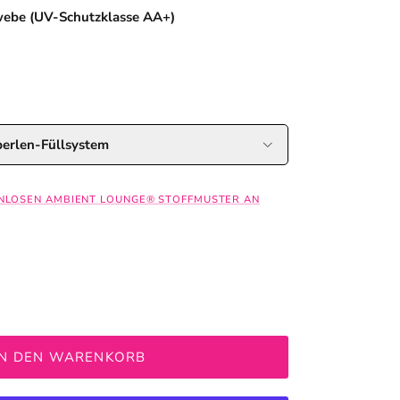
webe (UV-Schutzklasse AA+)
klasse AA+)
ualität AA+)
perlen-Füllsystem
ENLOSEN AMBIENT LOUNGE® STOFFMUSTER AN
IN DEN WARENKORB