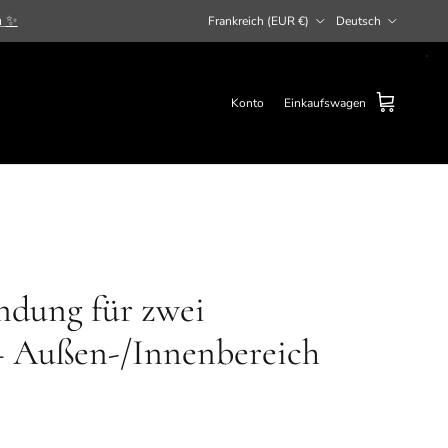
Land/Region
Sprache
n
✨
Frankreich (EUR €)
Deutsch
Konto
Einkaufswagen
ndung für zwei
 Außen-/Innenbereich