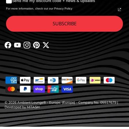
Send me my discount code + news & updates
For more information, check out our Privacy Policy
SUBSCRIBE
Facebook
YouTube
Instagram
Pinterest
Twitter
© 2026
Ambient Lounge® - Europe
. (Europe) - Company No. 05517679 |
Developed by
MITASH