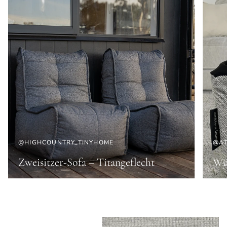
@HIGHCOUNTRY_TINYHOME
@AT
Zweisitzer-Sofa – Titangeflecht
Wür