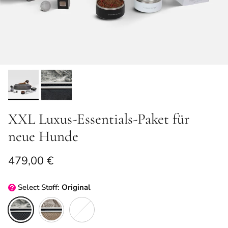
XXL Luxus-Essentials-Paket für
neue Hunde
Normaler Preis
479,00 €
Select
Stoff:
Original
Original
Cappuccino
ThermoQuilt (Silber)