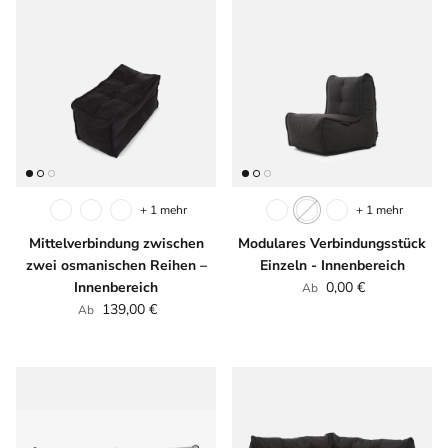
+ 1 mehr
+ 1 mehr
Mittelverbindung zwischen
Modulares Verbindungsstück
zwei osmanischen Reihen –
Einzeln - Innenbereich
Normaler Preis
Innenbereich
0,00 €
Ab
Normaler Preis
139,00 €
Ab