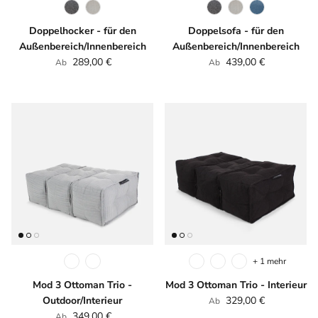
Doppelhocker - für den
Doppelsofa - für den
Außenbereich/Innenbereich
Außenbereich/Innenbereich
Normaler Preis
Normaler Preis
289,00 €
439,00 €
Ab
Ab
+ 1 mehr
Mod 3 Ottoman Trio -
Mod 3 Ottoman Trio - Interieur
Normaler Preis
Outdoor/Interieur
329,00 €
Ab
Normaler Preis
349,00 €
Ab