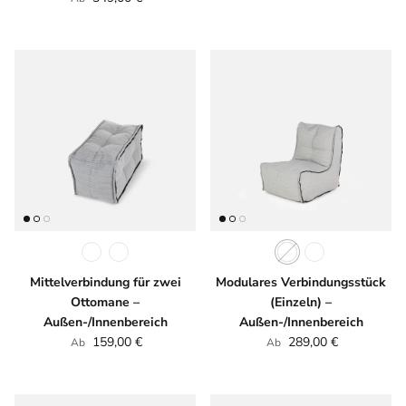
Mittelverbindung für zwei
Modulares Verbindungsstück
Ottomane –
(Einzeln) –
Außen-/Innenbereich
Außen-/Innenbereich
Normaler Preis
Normaler Preis
159,00 €
289,00 €
Ab
Ab