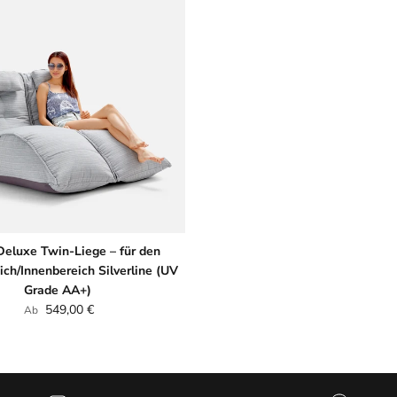
Deluxe Twin-Liege – für den
ch/Innenbereich Silverline (UV
Grade AA+)
Normaler Preis
549,00 €
Ab