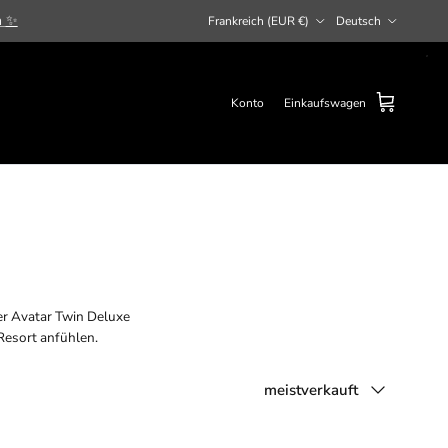
Land/Region
Sprache
n
✨
Frankreich (EUR €)
Deutsch
Konto
Einkaufswagen
er Avatar Twin Deluxe
Resort anfühlen.
Sortieren nach
meistverkauft