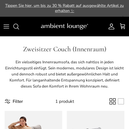
Direkt zum Inhalt
Tippen Sie hier, um bis zu 30 % Rabatt auf ausgewählte Artikel zu
erhalten
✨
Konto
Ein
Zweisitzer Couch (Innenraum)
Ein vielseitiges Innenraumsofa, das sich nahtlos in jeden
Einrichtungsstil einfügt. Sein modernes, modulares Design ist leicht
und dennoch robust und bietet außergewöhnlichen Halt und
Komfort. Für langanhaltende Entspannung konzipiert, definiert
dieses Sofa den Komfort in Ihrem Wohnraum neu.
Filter
1 produkt