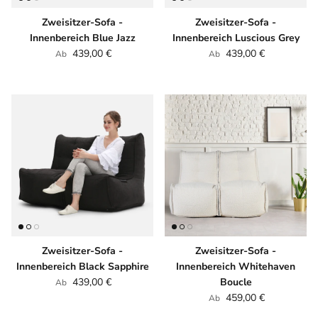
Zweisitzer-Sofa -
Zweisitzer-Sofa -
Innenbereich Blue Jazz
Innenbereich Luscious Grey
Normaler Preis
Normaler Preis
439,00 €
439,00 €
Ab
Ab
Zweisitzer-Sofa -
Zweisitzer-Sofa -
Innenbereich Black Sapphire
Innenbereich Whitehaven
Normaler Preis
439,00 €
Boucle
Ab
Normaler Preis
459,00 €
Ab