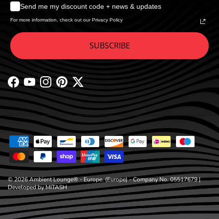
Send me my discount code + news & updates
For more information, check out our Privacy Policy
SUBSCRIBE
Facebook
YouTube
Instagram
Pinterest
Twitter
© 2026
Ambient Lounge® - Europe
. (Europe) - Company No. 05517679 |
Developed by
MITASH