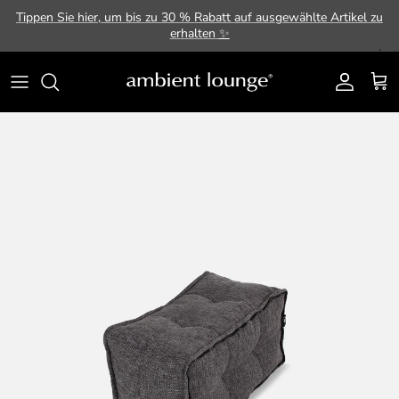
Direkt zum Inhalt
Tippen Sie hier, um bis zu 30 % Rabatt auf ausgewählte Artikel zu
erhalten
✨
Konto
Ein