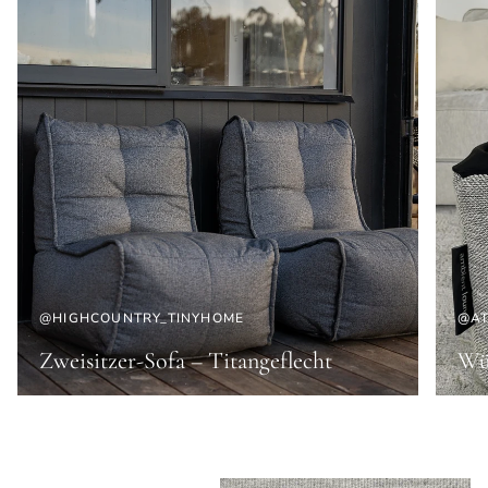
@HIGHCOUNTRY_TINYHOME
@AT
Zweisitzer-Sofa – Titangeflecht
Wür