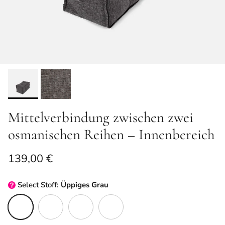
Mittelverbindung zwischen zwei
osmanischen Reihen – Innenbereich
Normaler Preis
139,00 €
Select
Stoff:
Üppiges Grau
Üppiges Grau
Schwarzer Saphir
Öko-Webart
Keystone Grau