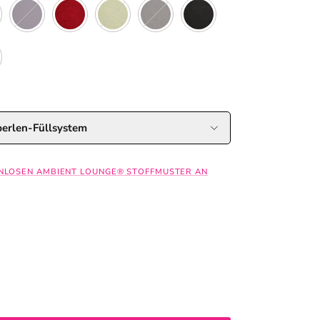
 Pink
Aubergine Dream
Wildberry Deluxe
Lime Citrus
Hot Chocolate
Black Sapphire
 Spring
perlen-Füllsystem
ENLOSEN AMBIENT LOUNGE® STOFFMUSTER AN