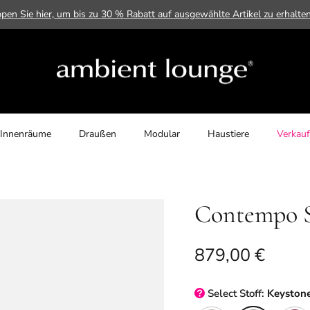
ppen Sie hier, um bis zu 30 % Rabatt auf ausgewählte Artikel zu erhalte
Innenräume
Draußen
Modular
Haustiere
Verkauf
Contempo S
Normaler Preis
879,00 €
Select
Stoff:
Keyston