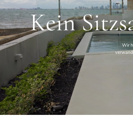
Kein Sitzs
Wir h
verwande