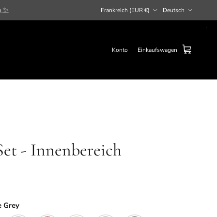
Land/Region
Sprache
n
✨
Frankreich (EUR €)
Deutsch
Konto
Einkaufswagen
et - Innenbereich
e Grey