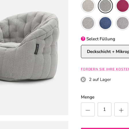
Eco Weave
Keystone Grey
Sakura
Luscious Grey
Blue Jazz
Tundra
Select
Füllung
Deckschicht + Mikro
FORDERN SIE IHRE KOST
2 auf Lager
Menge