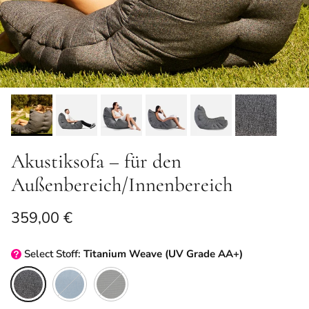
Akustiksofa – für den
Außenbereich/Innenbereich
Normaler Preis
359,00 €
Select
Stoff:
Titanium Weave (UV Grade AA+)
Titanium Weave (UV Grade AA+)
Atlantic Denim (UV Grade AA+)
Black Rock (Sunbrella)