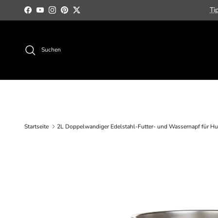
Direkt zum Inhalt
Ti
Facebook
YouTube
Instagram
Pinterest
Twitter
Suchen
Startseite
2L Doppelwandiger Edelstahl-Futter- und Wassernapf für H