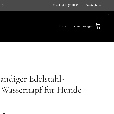
Land/Region
Sprache
n
✨
Frankreich (EUR €)
Deutsch
Konto
Einkaufswagen
ndiger Edelstahl-
d Wassernapf für Hunde