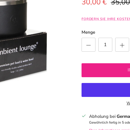
Verkaufspreis
Norma
30,00 €
35,00
FORDERN SIE IHRE KOST
Menge
W
Abholung bei
Germa
Gewöhnlich fertig in 5 od