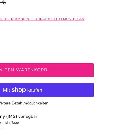
ler Preis
 €
ENLOSEN AMBIENT LOUNGE® STOFFMUSTER AN
IN DEN WARENKORB
eitere Bezahlmöglichkeiten
ny (IMG)
verfügbar
er mehr Tagen