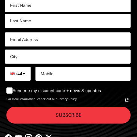
+44
Send me my discount code + news & updates
For more information, check out our Privacy Policy
SUBSCRIBE