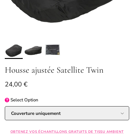
Housse ajustée Satellite Twin
Prix habituel
24,00 €
Select
Option
Couverture uniquement
OBTENEZ VOS ÉCHANTILLONS GRATUITS DE TISSU AMBIENT