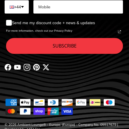
+44
Send me my discount code + news & updates
For more information, check out our Privacy Policy
SUBSCRIBE
Facebook
YouTube
Instagram
Pinterest
Twitter
© 2026
Ambient Lounge® - Europe
. (Europe) - Company No. 05517679 |