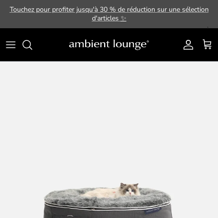
Aller au contenu
Touchez pour profiter jusqu'à 30 % de réduction sur une sélection
d'articles
✨
Compte
Pani