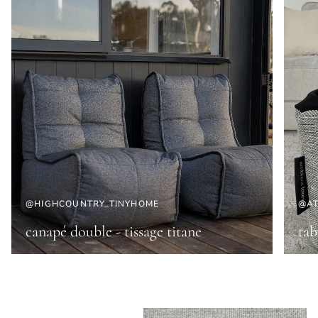
@HIGHCOUNTRY_TINYHOME
@AT
canapé double - tissage titane
tab