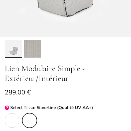
Lien Modulaire Simple -
Extérieur/Intérieur
Prix habituel
289,00 €
Select
Tissu:
Silverline (Qualité UV AA+)
Tissage en titane (Qualité UV AA+)
Silverline (Qualité UV AA+)