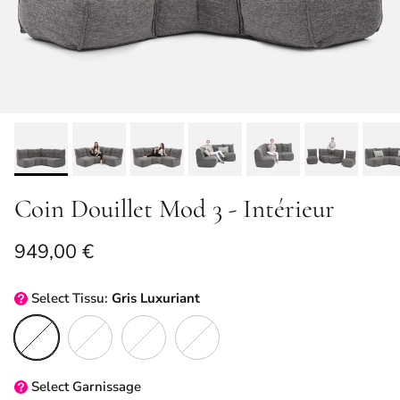
Coin Douillet Mod 3 - Intérieur
Prix habituel
949,00 €
Select
Tissu:
Gris Luxuriant
Gris Luxuriant
Saphir Noir
Tissage Écologique
Gris Keystone
Select
Garnissage