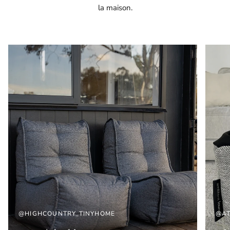
la maison.
@HIGHCOUNTRY_TINYHOME
@AT