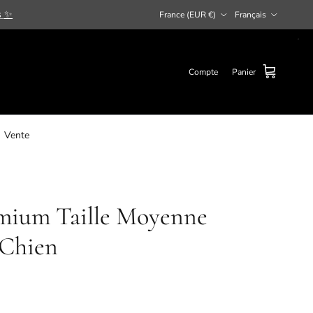
Pays
Langue
s
✨
France (EUR €)
Français
Compte
Panier
Vente
mium Taille Moyenne
 Chien