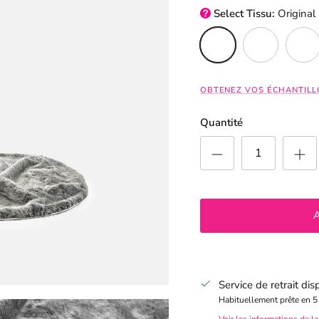
Select
Tissu:
Original
Original (Fourrure Synthé
Animal sauvage 
Cappuc
OBTENEZ VOS ÉCHANTILL
Quantité
Service de retrait di
Habituellement prête en 5
Voir les informations de l