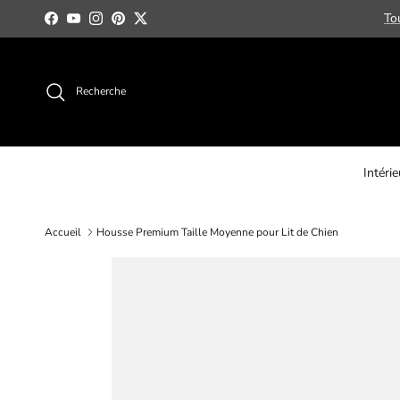
Aller au contenu
To
Facebook
YouTube
Instagram
Pinterest
Twitter
Recherche
Intérie
Accueil
Housse Premium Taille Moyenne pour Lit de Chien