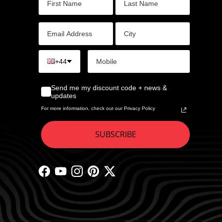
+44
Send me my discount code + news &
updates
For more information, check out our Privacy Policy
SUBSCRIBE
Facebook
YouTube
Instagram
Pinterest
Twitter