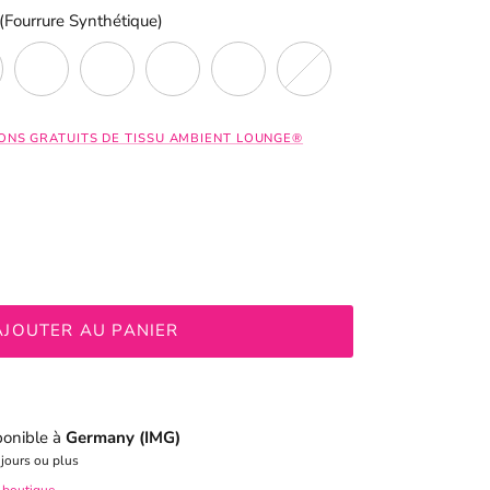
 (Fourrure Synthétique)
tique)
(fausse fourrure)
cino (Fourrure Synthétique)
ThermoQuilt Café (Refroidissement)
ThermoQuilt Argent (Refroidissant)
Rose Ballerine (Fausse Fourrure)
Coton biologique
Gris Soie (Fourrure Synthétiq
ONS GRATUITS DE TISSU AMBIENT LOUNGE®
AJOUTER AU PANIER
sponible à
Germany (IMG)
 jours ou plus
a boutique