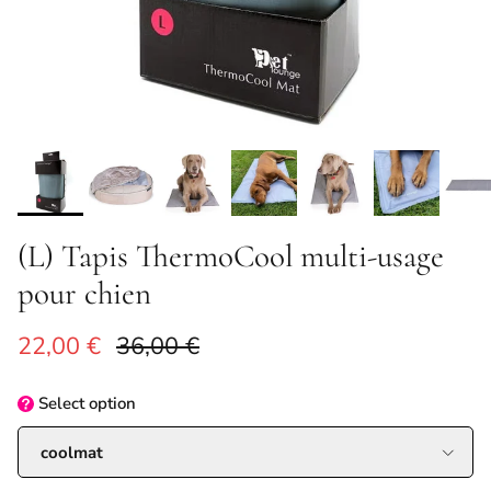
(L) Tapis ThermoCool multi-usage
pour chien
Prix soldé
Prix habituel
22,00 €
36,00 €
Select
option
coolmat