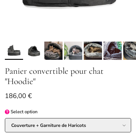
Panier convertible pour chat
"Hoodie"
Prix habituel
186,00 €
Select
option
Couverture + Garniture de Haricots