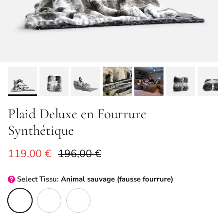
Plaid Deluxe en Fourrure
Synthétique
Prix soldé
Prix habituel
119,00 €
196,00 €
Select
Tissu:
Animal sauvage (fausse fourrure)
Animal sauvage (fausse fourrure)
Cappuccino (Fourrure Synthétique)
Gris Sensoriel (Fausse Fourrure)