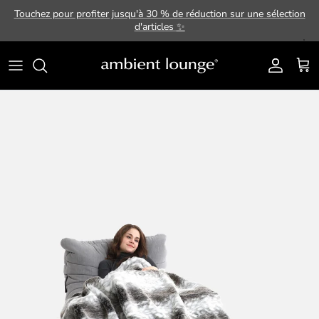
Aller au contenu
Touchez pour profiter jusqu'à 30 % de réduction sur une sélection
d'articles
✨
Compte
Pani