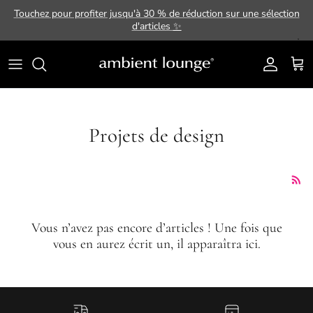
Aller au contenu
Touchez pour profiter jusqu'à 30 % de réduction sur une sélection
d'articles
✨
Compte
Pani
Projets de design
Vous n’avez pas encore d’articles ! Une fois que
vous en aurez écrit un, il apparaîtra ici.