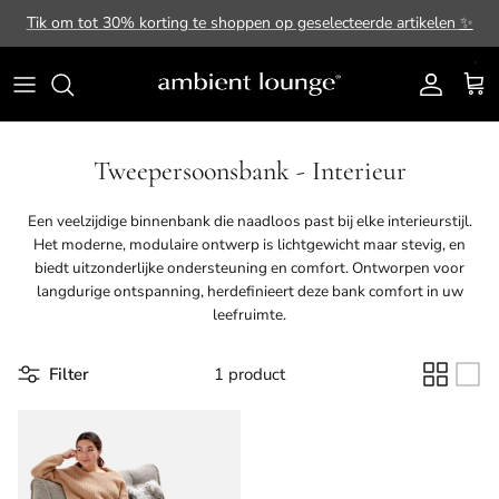
Ga naar inhoud
Tik om tot 30% korting te shoppen op geselecteerde artikelen
✨
Account
Win
Tweepersoonsbank - Interieur
Een veelzijdige binnenbank die naadloos past bij elke interieurstijl.
Het moderne, modulaire ontwerp is lichtgewicht maar stevig, en
biedt uitzonderlijke ondersteuning en comfort. Ontworpen voor
langdurige ontspanning, herdefinieert deze bank comfort in uw
leefruimte.
Filter
1 product