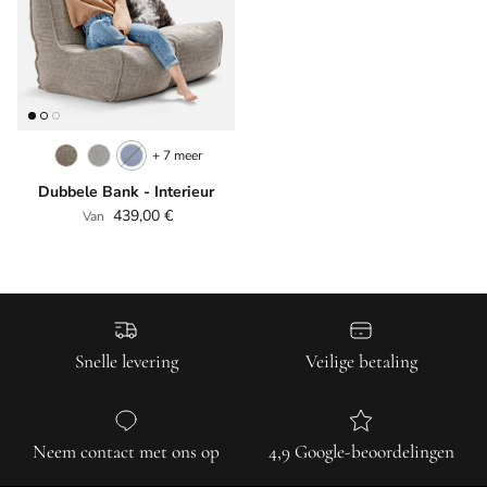
+ 7 meer
Dubbele Bank - Interieur
Reguliere prijs
439,00 €
Van
Snelle levering
Veilige betaling
Neem contact met ons op
4,9 Google-beoordelingen