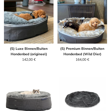
(S) Luxe Binnen/Buiten
(S) Premium Binnen/Buiten
Hondenbed (origineel)
Hondenbed (Wild Dier)
Reguliere prijs
Reguliere prijs
142,00 €
164,00 €