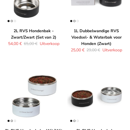
2L RVS Hondenbak -
1L Dubbelwandige RVS
Zwart/Zwart (Set van 2)
Voedsel- & Waterbak voor
Verkoopprijs
Reguliere prijs
54,00 €
65,00 €
Uitverkoop
Honden (Zwart)
Verkoopprijs
Reguliere prijs
25,00 €
29,00 €
Uitverkoop