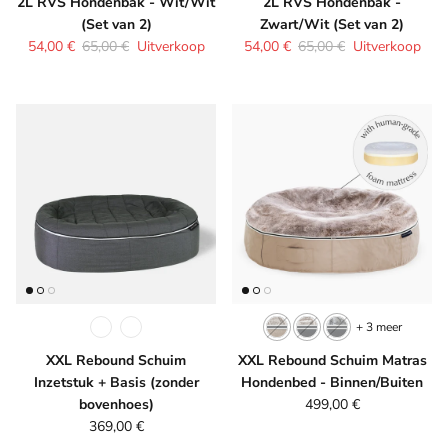
2L RVS Hondenbak - Wit/Wit
2L RVS Hondenbak -
(Set van 2)
Zwart/Wit (Set van 2)
Verkoopprijs
Reguliere prijs
Verkoopprijs
Reguliere prijs
54,00 €
65,00 €
Uitverkoop
54,00 €
65,00 €
Uitverkoop
+ 3 meer
XXL Rebound Schuim
XXL Rebound Schuim Matras
Inzetstuk + Basis (zonder
Hondenbed - Binnen/Buiten
Reguliere prijs
bovenhoes)
499,00 €
Reguliere prijs
369,00 €