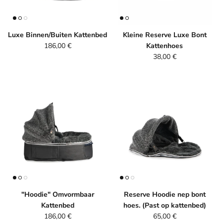
Luxe Binnen/Buiten Kattenbed
Kleine Reserve Luxe Bont
Reguliere prijs
186,00 €
Kattenhoes
Reguliere prijs
38,00 €
"Hoodie" Omvormbaar
Reserve Hoodie nep bont
Kattenbed
hoes. (Past op kattenbed)
Reguliere prijs
Reguliere prijs
186,00 €
65,00 €