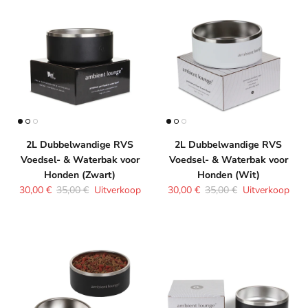
2L Dubbelwandige RVS
2L Dubbelwandige RVS
Voedsel- & Waterbak voor
Voedsel- & Waterbak voor
Honden (Zwart)
Honden (Wit)
Verkoopprijs
Reguliere prijs
Verkoopprijs
Reguliere prijs
30,00 €
35,00 €
Uitverkoop
30,00 €
35,00 €
Uitverkoop