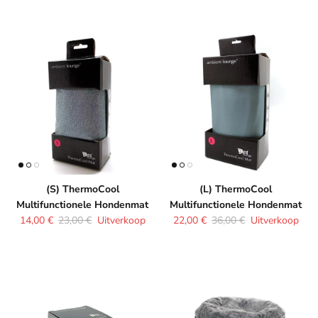
(S) ThermoCool
(L) ThermoCool
Multifunctionele Hondenmat
Multifunctionele Hondenmat
Verkoopprijs
Reguliere prijs
Verkoopprijs
Reguliere prijs
14,00 €
23,00 €
Uitverkoop
22,00 €
36,00 €
Uitverkoop