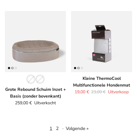
Kleine ThermoCool
Multifunctionele Hondenmat
Grote Rebound Schuim Inzet +
Verkoopprijs
Reguliere prijs
19,00 €
23,00 €
Uitverkoop
Basis (zonder bovenkant)
Reguliere prijs
259,00 €
Uitverkocht
1
2
·
Volgende »