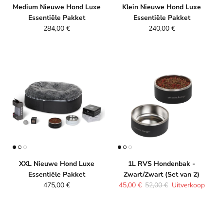
Medium Nieuwe Hond Luxe
Klein Nieuwe Hond Luxe
Essentiële Pakket
Essentiële Pakket
Reguliere prijs
Reguliere prijs
284,00 €
240,00 €
XXL Nieuwe Hond Luxe
1L RVS Hondenbak -
Essentiële Pakket
Zwart/Zwart (Set van 2)
Reguliere prijs
Verkoopprijs
Reguliere prijs
475,00 €
45,00 €
52,00 €
Uitverkoop