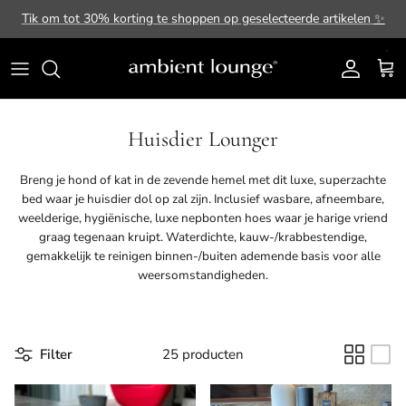
Ga naar inhoud
Tik om tot 30% korting te shoppen op geselecteerde artikelen
✨
Account
Win
Huisdier Lounger
Breng je hond of kat in de zevende hemel met dit luxe, superzachte
bed waar je huisdier dol op zal zijn. Inclusief wasbare, afneembare,
weelderige, hygiënische, luxe nepbonten hoes waar je harige vriend
graag tegenaan kruipt. Waterdichte, kauw-/krabbestendige,
gemakkelijk te reinigen binnen-/buiten ademende basis voor alle
weersomstandigheden.
Filter
25 producten