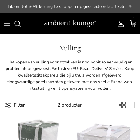
Ga naar inhoud
Tik om tot 30% korting te shoppen op geselecteerde artikelen
✨
Account
Win
Vulling
Het kopen van vulling voor zitzakken is nog nooit zo eenvoudig en
probleemloos geweest. Exclusieve EU-
Bead ‘Delivery’ Service
. Koop
kwaliteitszitzakparels die bij u thuis worden afgeleverd!
Hoogwaardige parels worden geleverd met ons snelle Funnelweb-
ritssluiting- en tippensysteem voor vullen.
Filter
2 producten