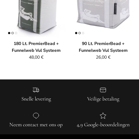
180 Lt. PremierBead +
90 Lt. PremierBead +
Funnelweb Vul Systeem
Funnelweb Vul Systeem
Reguliere prijs
Reguliere prijs
48,00 €
26,00 €
Snelle levering
Veilige betaling
Neem contact met ons op
4,9 Google-beoordelingen