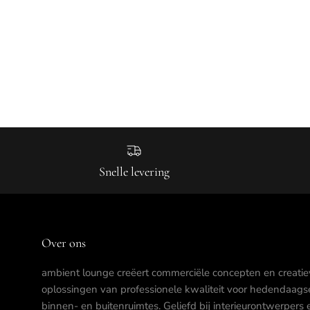
Snelle levering
Over ons
ambient lounge creëert commerciële concepten en creatie
oplossingen van professionele kwaliteit voor hedendaags
binnen- en buitenruimtes. Geliefd bij interieurontwerpers 