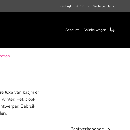
Land/Regio
Taal
Frankrijk (EUR €)
Nederlands
Account
Winkelwagen
rkoop
ure luxe van kasjmier
 winter. Het is ook
ontwerper. Gebruik
den.
Sorteer op
Best verkopende