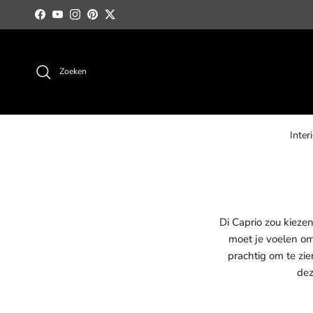
Ga naar inhoud
Facebook
YouTube
Instagram
Pinterest
Twitter
Zoeken
Inter
Di Caprio zou kiezen
moet je voelen om 
prachtig om te zi
dez