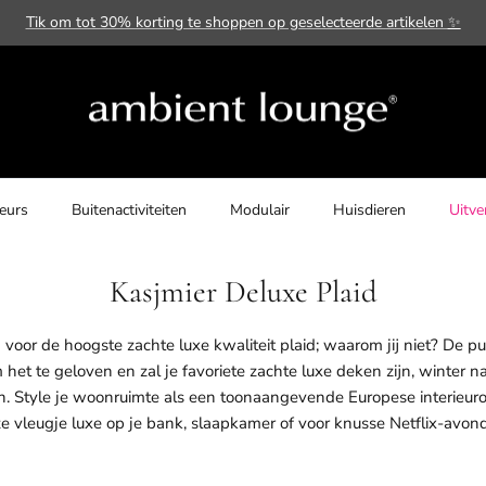
Tik om tot 30% korting te shoppen op geselecteerde artikelen
✨
ieurs
Buitenactiviteiten
Modulair
Huisdieren
Uitve
Kasjmier Deluxe Plaid
 voor de hoogste zachte luxe kwaliteit plaid; waarom jij niet? De p
het te geloven en zal je favoriete zachte luxe deken zijn, winter na
en. Style je woonruimte als een toonaangevende Europese interieur
e vleugje luxe op je bank, slaapkamer of voor knusse Netflix-avon