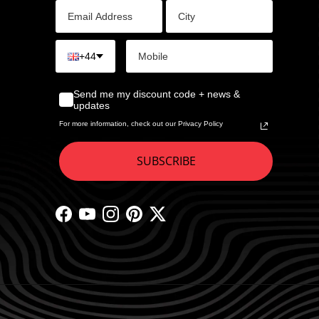
+44
Send me my discount code + news &
updates
For more information, check out our Privacy Policy
SUBSCRIBE
Facebook
YouTube
Instagram
Pinterest
Twitter