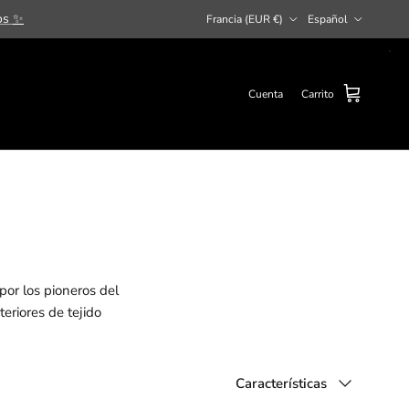
País/Región
Idioma
dos
✨
Francia (EUR €)
Español
Cuenta
Carrito
por los pioneros del
eriores de tejido
Ordenar por
Características