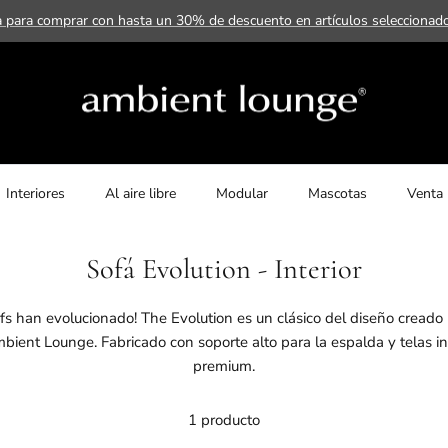
a para comprar con hasta un 30% de descuento en artículos selecciona
Interiores
Al aire libre
Modular
Mascotas
Venta
Sofá Evolution - Interior
s han evolucionado! The Evolution es un clásico del diseño creado 
ient Lounge. Fabricado con soporte alto para la espalda y telas int
premium.
1 producto