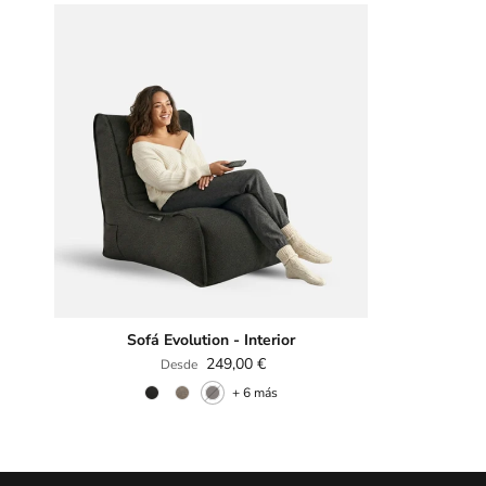
Sofá Evolution - Interior
Precio normal
249,00 €
Desde
+ 6 más